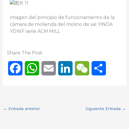
Imagen del principio de funcionamiento de la
cámara de molienda del molino de sal YINDA
YDWF serie ACM MILL
Share The Post:
F
W
E
L
W
C
a
h
m
i
e
o
c
a
a
n
C
m
←
Entrada anterior
Siguiente Entrada
→
e
t
i
k
h
p
b
s
l
e
a
a