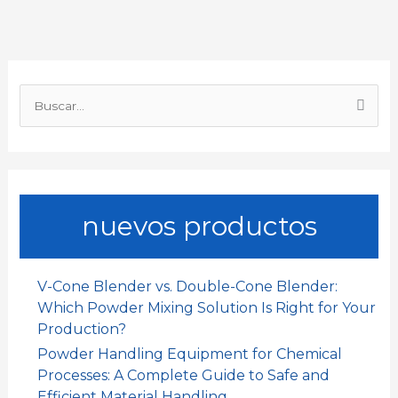
o
A
d
t
r
o
p
I
t
B
k
p
n
i
u
s
r
c
a
nuevos productos
r
p
o
V-Cone Blender vs. Double-Cone Blender:
r
Which Powder Mixing Solution Is Right for Your
:
Production?
Powder Handling Equipment for Chemical
Processes: A Complete Guide to Safe and
Efficient Material Handling