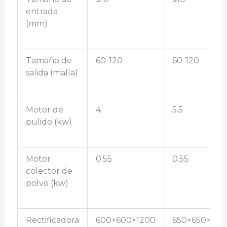
entrada
(mm)
Tamaño de
60-120
60-120
salida (malla)
Motor de
4
5.5
pulido (kw)
Motor
0.55
0.55
colector de
polvo (kw)
Rectificadora
600×600×1200
650×650×135