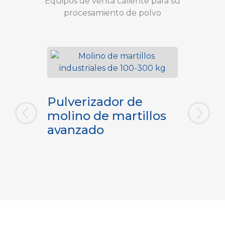
Equipos de venta caliente para su
procesamiento de polvo
Molin
 para
Pulverizador de
de ai
molino de martillos
avanzado