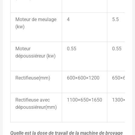
Moteur de meulage
4
5.5
(kw)
Moteur
0.55
0.55
dépoussiéreur (kw)
Rectifieuse(mm)
600×600×1200
650×650×
Rectifieuse avec
1100×650×1650
1300×750
dépoussiéreur(mm)
Quelle est la dose de travail de la machine de broyage