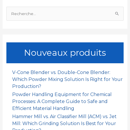
o
p
I
e
R
k
p
n
r
e
c
h
e
Nouveaux produits
r
c
h
V-Cone Blender vs. Double-Cone Blender:
e
Which Powder Mixing Solution Is Right for Your
r
Production?
Powder Handling Equipment for Chemical
:
Processes: A Complete Guide to Safe and
Efficient Material Handling
Hammer Mill vs. Air Classifier Mill (ACM) vs. Jet
Mill: Which Grinding Solution Is Best for Your