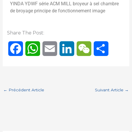
YINDA YDWF série ACM MILL broyeur à sel chambre
de broyage principe de fonctionnement image
Share The Post:
F
W
E
L
W
P
a
h
m
i
e
a
c
a
a
n
C
r
←
Précédent Article
Suivant Article
→
e
t
i
k
h
t
b
s
l
e
a
a
o
A
d
t
g