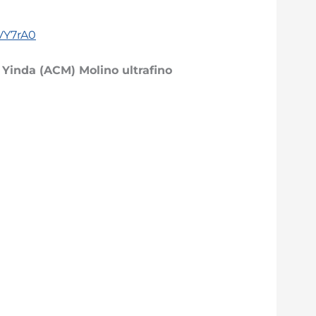
VY7rA0
 Yinda (
ACM
)
Molino ultrafino