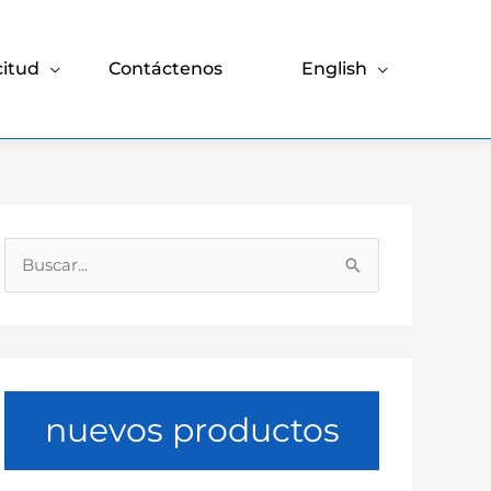
citud
Contáctenos
English
B
u
s
c
a
nuevos productos
r
p