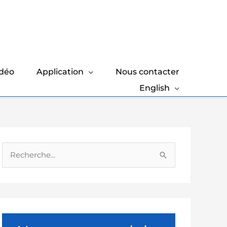
idéo
Application
Nous contacter
English
R
e
c
h
e