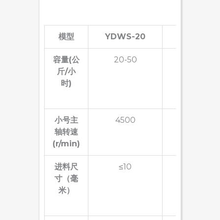
模型
YDWS
-20
YDWS
-30
容量
(公
20-50
50-100
斤/小
时)
小号
主
4500
3800
轴转速
(r/min)
进料尺
≤10
≤10
寸
（毫
米）