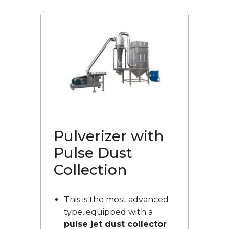
purification is needed but
without the complexity of
an advanced filtration
system.
Simple structure for quick
cleaning and maintenance,
reducing downtime.
Ideal for small to medium-
scale production needing
a cost-effective dust
collection solution.
Pulverizer with
Pulse Dust
Collection
This is the most advanced
type, equipped with a
pulse jet dust collector