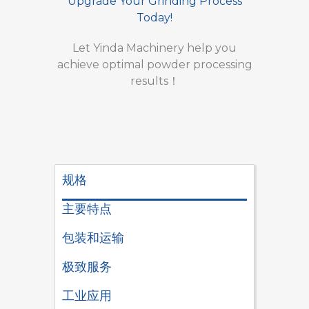
Upgrade Your Grinding Process
Today!
Let Yinda Machinery help you
achieve optimal powder processing
results！
规格
主要特点
包装和运输
极致服务
工业应用