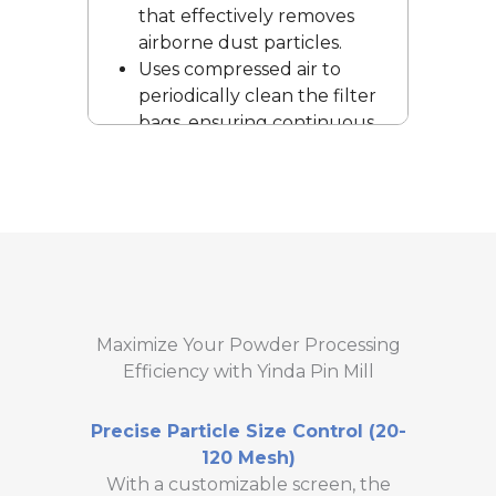
that effectively removes
airborne dust particles.
Uses compressed air to
periodically clean the filter
bags, ensuring continuous
high-efficiency dust
collection.
Ideal for industries with
strict hygiene and
environmental standards.
Helps maintain a clean
working environment,
reduces airborne
Maximize Your Powder Processing
contamination.
Efficiency with Yinda Pin Mill
Precise Particle Size Control (20-
120 Mesh)
With a customizable screen, the