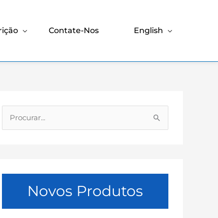
rição
Contate-Nos
English
P
r
o
c
u
Novos Produtos
r
a