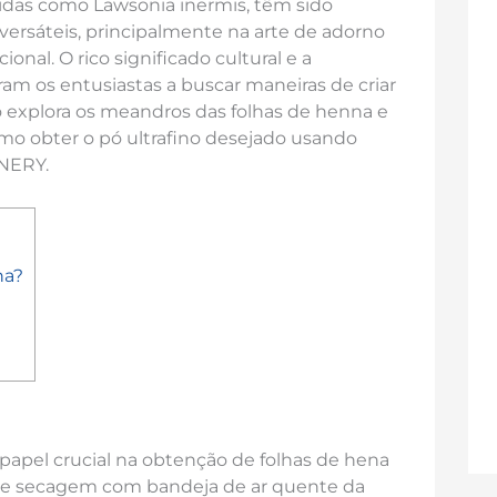
cidas como Lawsonia inermis, têm sido
 versáteis, principalmente na arte de adorno
ional. O rico significado cultural e a
m os entusiastas a buscar maneiras de criar
go explora os meandros das folhas de henna e
mo obter o pó ultrafino desejado usando
NERY.
na?
pel crucial na obtenção de folhas de hena
 de secagem com bandeja de ar quente da