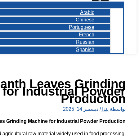
Arabic
Chinese
Portuguese
French
Russian
Spanish
anth Leaves Grinding
for Industrial Powder
Production
بواسطة
يندا
/
ديسمبر 14, 2025
s Grinding Machine for Industrial Powder Production
agricultural raw material widely used in food processing,