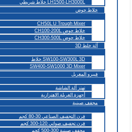
LH1500-LH3000L خلاط شريطي
خلاط حوض
CH50L U Trough Mixer
خلاط حوض CH100-200L
خلاط حوض CH300-500L
آلة خلط 3D
SW100-SW300L 3D خلاط
SW400-SW1000 3D Mixer
فيبرو المغربل
تهتز آلة الشاشة
أجهزة الغربلة الاهتزازية
مجفف صينية
فرن التجفيف الصناعي 30-80 كجم
فرن تجفيف صواني 120-300 كجم
مجفف صينية 300-500 كجم