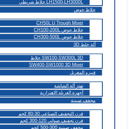
LH1500-LH3000L خلاط شريطي
خلاط حوض
CH50L U Trough Mixer
خلاط حوض CH100-200L
خلاط حوض CH300-500L
آلة خلط 3D
SW100-SW300L 3D خلاط
SW400-SW1000 3D Mixer
فيبرو المغربل
تهتز آلة الشاشة
أجهزة الغربلة الاهتزازية
مجفف صينية
فرن التجفيف الصناعي 30-80 كجم
فرن تجفيف صواني 120-300 كجم
مجفف صينية 300-500 كجم