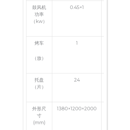
鼓风机
0.45×1
0.45
功率
（kw）
烤车
1
2
（放）
托盘
24
48
（片）
外形尺
1380×1200×2000
2360×120
寸
(mm)