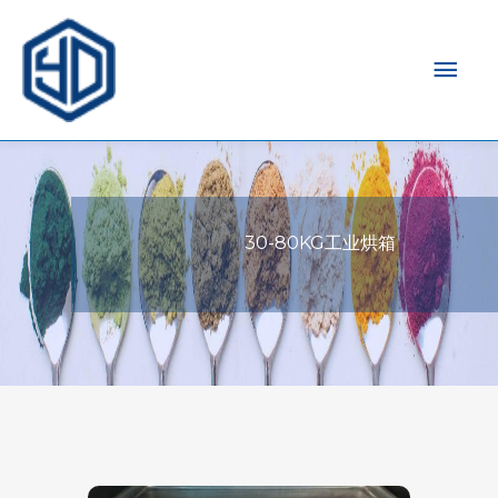
主
菜
单
30-80KG工业烘箱