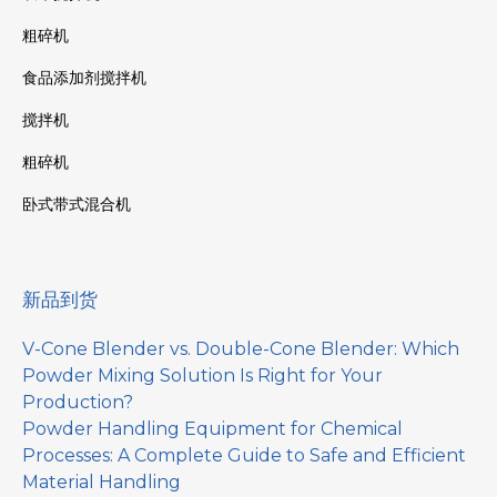
粗碎机
食品添加剂搅拌机
搅拌机
粗碎机
卧式带式混合机
新品到货
V-Cone Blender vs. Double-Cone Blender: Which
Powder Mixing Solution Is Right for Your
Production?
Powder Handling Equipment for Chemical
Processes: A Complete Guide to Safe and Efficient
Material Handling