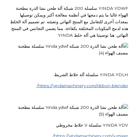
YINDA YDWF سلسلة 200 شبكة آلة طحن نشا الذرة مطحنة
الهواء غالبا ما يتم دمجها في أنظمة معالجة أكبر ويمكن توصيلها
بمعدات أخرى للتعامل مع المنتج النهائي وتعبئته. تم تصميم آلة الخلط
هذه لدمج المكونات المختلفة بكفاءة، مما يضمن التجانس في المنتج
النهائي. هنا توصيتنا هي آلة خلط YINDA:
YINDA YDLH سلسلة آلة خلاط الشريط
https://yindamachinery.com/ribbon-blender/
YINDA YDV سلسلة V خلاط مخروطي
https://yindamachinery.com/v-mixer/