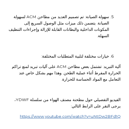
سهولة الصيانة: تم تصميم العديد من مطاحن ACM لسهولة
الصيانة. يتضمن ذلك ميزات مثل الوصول السريع إلى
المكونات الداخلية والبطانات القابلة للإزالة وإجراءات التنظيف
السهلة.
خيارات مختلفة لتلبية المتطلبات المختلفة:
آلية التبريد: تشتمل بعض مطاحن ACM على آليات تبريد لمنع تراكم
الحرارة المفرط أثناء عملية الطحن. وهذا مهم بشكل خاص عند
التعامل مع المواد الحساسة للحرارة.
الفيديو التفصيلي حول مطحنة مصنف الهواء من سلسلة YDWF،
يرجى النقر على الرابط التالي:
https://www.youtube.com/watch?v=uNtDw2BFd1Q