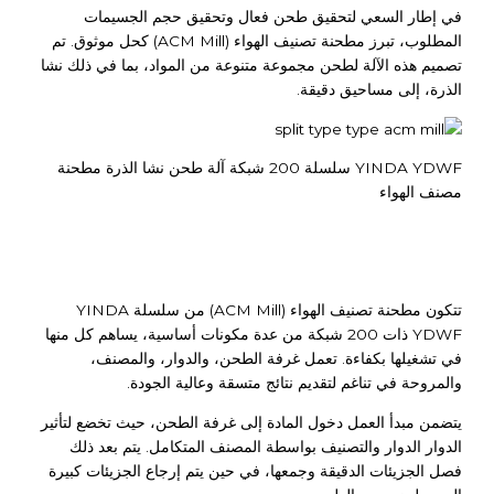
في إطار السعي لتحقيق طحن فعال وتحقيق حجم الجسيمات
المطلوب، تبرز مطحنة تصنيف الهواء (ACM Mill) كحل موثوق. تم
تصميم هذه الآلة لطحن مجموعة متنوعة من المواد، بما في ذلك نشا
الذرة، إلى مساحيق دقيقة.
YINDA YDWF سلسلة 200 شبكة آلة طحن نشا الذرة مطحنة
مصنف الهواء
تتكون مطحنة تصنيف الهواء (ACM Mill) من سلسلة YINDA
YDWF ذات 200 شبكة من عدة مكونات أساسية، يساهم كل منها
في تشغيلها بكفاءة. تعمل غرفة الطحن، والدوار، والمصنف،
والمروحة في تناغم لتقديم نتائج متسقة وعالية الجودة.
يتضمن مبدأ العمل دخول المادة إلى غرفة الطحن، حيث تخضع لتأثير
الدوار الدوار والتصنيف بواسطة المصنف المتكامل. يتم بعد ذلك
فصل الجزيئات الدقيقة وجمعها، في حين يتم إرجاع الجزيئات كبيرة