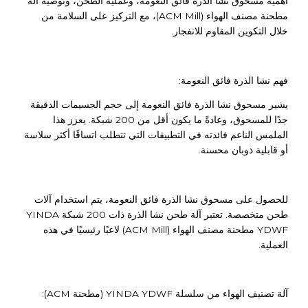
أهمية مسحوق نشا الذرة فائق النعومة، وعملية الطحن، وتوصية آلة
مطحنة مصنف الهواء (ACM Mill)، مع التركيز على السلامة من
خلال التكوين المقاوم للانفجار.
فهم نشا الذرة فائق النعومة:
يشير مسحوق نشا الذرة فائق النعومة إلى حجم الجسيمات الدقيقة
جدًا للمسحوق، وعادةً ما يكون أقل من 200 شبكة. يعزز هذا
الملمس الناعم فائدته في التطبيقات التي تتطلب اتساقًا أكثر سلاسة
أو قابلية ذوبان محسنة.
للحصول على مسحوق نشا الذرة فائق النعومة، يتم استخدام آلات
طحن متخصصة. تعتبر آلة طحن نشا الذرة ذات 200 شبكة YINDA
YDWF مطحنة مصنف الهواء (ACM Mill) لاعبًا رئيسيًا في هذه
العملية.
آلة تصنيف الهواء من سلسلة YINDA YDWF (مطحنة ACM):