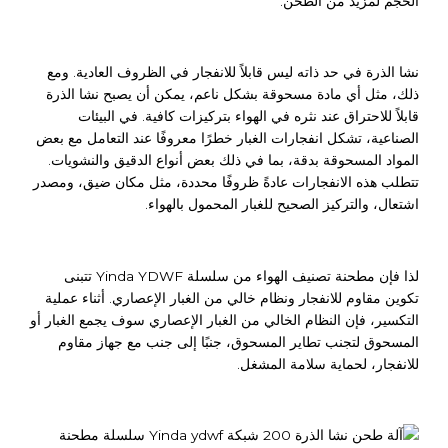
الحجم لمزيد من الطحن.
نشا الذرة في حد ذاته ليس قابلاً للانفجار في الظروف العادية. ومع
ذلك، مثل أي مادة مسحوقة بشكل ناعم، يمكن أن يصبح نشا الذرة
قابلاً للاحتراق عند نثره في الهواء بتركيزات كافية. في البيئات
الصناعية، تشكل انفجارات الغبار خطرًا معروفًا عند التعامل مع بعض
المواد المسحوقة بدقة، بما في ذلك بعض أنواع الدقيق والنشويات.
تتطلب هذه الانفجارات عادةً ظروفًا محددة، مثل مكان ضيق، ومصدر
اشتعال، والتركيز الصحيح للغبار المحمول بالهواء.
لذا فإن مطحنة تصنيف الهواء من سلسلة Yinda YDWF تتبنى
تكوين مقاوم للانفجار ونظام خالي من الغبار الإعصاري. أثناء عملية
التكسير، فإن النظام الخالي من الغبار الإعصاري سوف يجمع الغبار أو
المسحوق لتجنب تطاير المسحوق، جنبًا إلى جنب مع جهاز مقاوم
للانفجار، لحماية سلامة المشغل.